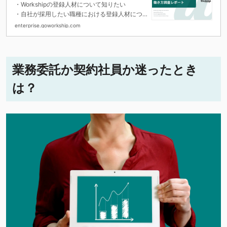
ート
・Workshipの登録人材について知りたい
・自社が採用したい職種における登録人材につ
いて理解したい
enterprise.goworkship.com
・業務委託人材の希望時給や想定稼働日数、稼
働可能状況などについて知りたい
業務委託か契約社員か迷ったとき
は？