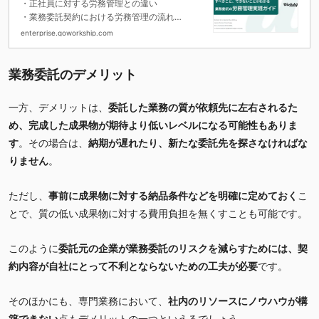
・正社員に対する労務管理との違い
・業務委託契約における労務管理の流れ
・業務委託では不要/禁止となる労務管理項目
enterprise.goworkship.com
業務委託のデメリット
一方、デメリットは、
委託した業務の質が依頼先に左右されるた
め、
完成した成果物が期待より低いレベルになる可能性もありま
す
。その場合は、
納期が遅れたり、新たな委託先を探さなければな
りません
。
ただし、
事前に成果物に対する納品条件などを明確に定めておく
こ
とで、質の低い成果物に対する費用負担を無くすことも可能です。
このように
委託元の
企業が業務委託のリスクを減らすためには、契
約内容が自社にとって不利とならないための工夫が必要
です。
そのほかにも、専門業務において、
社内のリソースにノウハウが構
築できない
点もデメリットの一つとい
えるでしょう。