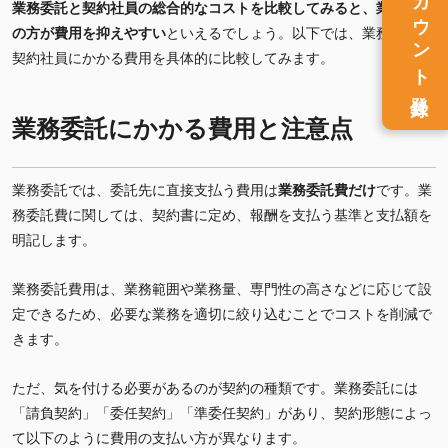
アカウント
業務委託と契約社員の総合的なコストを比較してみると、業務委託
す。 フリーランスの業務委託は職種や業種によ
る違いは大きいものの、週1日～3日の稼働を依
の方が費用を抑えやすい
といえるでしょう。以下では、業務委託と
頼した場合、月額で15万円～30万円程度の費用
契約社員にかかる費用を具体的に比較してみます。
がかかるケースが多くなっています。 フリーラ
ンス人材が活用されることの多いデザイナーや
登録
エンジニアなどは、平均すると月額20万円程度
業務委託にかかる費用と注意点
です。業務委託にかかるコストを考えるうえで
は、まずはこの数字を念頭に置いておきましょ
う。
業務委託では、委託先に直接支払う費用は
業務委託費だけ
です。業
務委託費に関しては、契約書に定め、報酬を支払う基準と支払額を
明記します。
業務委託費用は、業務範囲や業務量、専門性の高さなどに応じて設
定できるため、必要な業務を適切に絞り込むことでコストを削減で
きます。
ただ、気を付ける必要があるのが契約の種類です。業務委託には
「請負契約」「委任契約」「準委任契約」があり、契約形態によっ
て以下のように費用の支払い方が異なります。