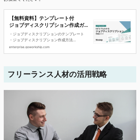
【無料資料】テンプレート付
ジョブディスクリプション作成ガイ
ド
・ジョブディスクリプションのテンプレート
・ジョブディスクリプション作成方法
・作成するうえで意識すべきポイントをお伝え
enterprise.goworkship.com
しています。
フリーランス人材の活用戦略