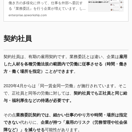
を紹介
働き方の多様化に伴って、仕事を外部へ委託す
る『業務委託』を行う企業が増えています。し
かし、業務委託とは具体的にどのような雇用形
enterprise.goworkship.com
態なのでしょうか。 この記事では業務委託の仕
組みからそのメリット、注意点、採用方法まで
ご説明していきます。ぜひ最後までご覧くださ
い。
契約社員
契約社員は、有期の雇用契約です。業務委託とは違い、企業は
雇用
した人材を各種労働法規の範囲内で労働に従事させる（時間・働き
方・働く場所を指定）ことができます
。
2020年4月からは「同一賃金同一労働」が施行されています。そこ
で、正社員と同等の労働に対しては、
契約社員でも
正社員と同じ給
与・福利厚生などの待遇が必要です。
その点
業務委託契約では、細かい仕事のやり方や時間・場所は指定
できない
代わりに、
企業が持つ「雇用のリスク（労務管理や社会保
障など）」を減らせる
可能性があります。