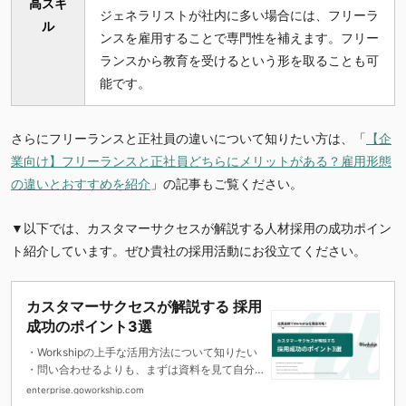
高スキ
ジェネラリストが社内に多い場合には、フリーラ
ル
ンスを雇用することで専門性を補えます。フリー
ランスから教育を受けるという形を取ることも可
能です。
さらにフリーランスと正社員の違いについて知りたい方は、「
【企
業向け】フリーランスと正社員どちらにメリットがある？雇用形態
の違いとおすすめを紹介
」の記事もご覧ください。
▼以下では、カスタマーサクセスが解説する人材採用の成功ポイン
ト紹介しています。ぜひ貴社の採用活動にお役立てください。
カスタマーサクセスが解説する 採用
成功のポイント3選
・Workshipの上手な活用方法について知りたい
・問い合わせるよりも、まずは資料を見て自分
で理解を進めたい
enterprise.goworkship.com
・募集や人材検索など、採用ステップごとのポ