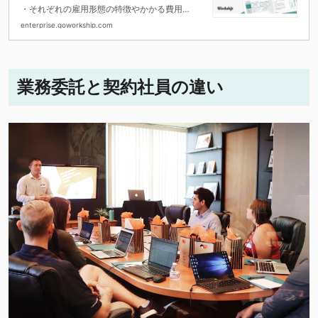
・それぞれの雇用形態の特徴やかかる費用
・雇用形態別の注意点などをお伝えしていま
enterprise.goworkship.com
す。
業務委託と契約社員の違い