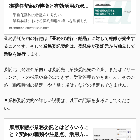
準委任契約の特徴と有効活用のポイ
ント
・準委任契約の特徴を知りたい
・業務委託における契約形態の違いを理解した
い
enterprise.goworkship.com
・準委任契約を結べる人材の探し方やポイント
業務委託契約の特徴は
「業務の遂行・納品」に対して報酬が発生す
を知りたい
ること
です。そして
業務委託契約は、委託先が委託元から独立して
業務を遂行します
。
委託元（発注企業側）は委託先（業務委託先の企業、またはフリー
ランス）への指示や命令はできず、労務管理もできません。そのた
め「勤務時間の指定」や「働く場所」などの指定もできません。
▼業務委託契約の詳しい説明は、以下の記事を参考にしてくださ
い。
雇用形態が業務委託とはどういうこ
と？契約の種類や注意点、活用方法