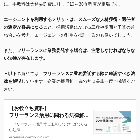
に、手数料は業務委託費に対して10～30％程度が相場です。
エージェントを利用するメリットは、スムーズな人材獲得・適任者
の選定が容易になること
。採用活動にかける工数や期間と予算の兼
ね合いを考え、エージェントの利用を検討するのも良いでしょう。
また、
フリーランスに業務委託する場合は、注意しなければならな
い法律が存在します。
▼以下の資料では、
フリーランスに業務委託する際に確認すべき法
律を解説し
ています。企業の採用担当者の方は是非一度ご確認くだ
さい。
【お役立ち資料】
フリーランス活用に関わる法律解説
まとめ
・フリーランス活用時に注意しなければならな
い法律
・守るべき義務
enterprise.goworkship.com