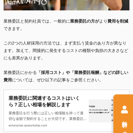
業務委託と契約社員では、一般的に
業務委託の方が
より
費用を削減
できます。
この2
つの人材採用の方法では、まず支払う賃金のあり方が異なり
ます。加えて、間接的に発生するコストの種類や負担の大きさなど
にも差異があります。
業務委託にかかる
「採用コスト」や「業務委託報酬」など
の詳しい
費用
については、ぜひ以下の記事をご参照ください。
業務委託に関連するコストはいく
ら？正しい相場を解説します
業務委託を行う際には正しい相場観を持って適
切な金額で契約することが大切です。業務委託
無料
費の相場観を把握するには、まず平均的な値が
enterprise.goworkship.com
どのくらいなのかを知っておくと役に立ちま