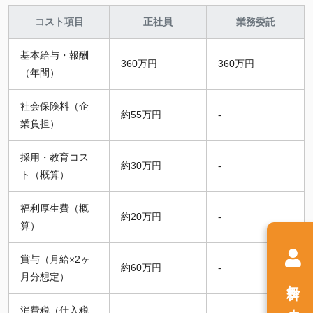
コスト項目
正社員
業務委託
基本給与・報酬
360万円
360万円
（年間）
社会保険料（企
約55万円
-
業負担）
採用・教育コス
約30万円
-
ト（概算）
福利厚生費（概
約20万円
-
算）
賞与（月給×2ヶ
約60万円
-
月分想定）
無料
消費税（仕入税