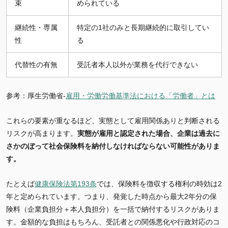
束
められている
継続性・専属
特定の1社のみと長期継続的に取引してい
性
る
代替性の有無
受託者本人以外が業務を代行できない
参考：厚生労働省-
雇用・労働労働基準法における「労働者」とは
これらの要素が重なるほど、実態として雇用関係ありと判断される
リスクが高まります。
実態が雇用と認定された場合、企業は過去に
さかのぼって社会保険料を納付しなければならない可能性がありま
す。
たとえば
健康保険法第193条
では、保険料を徴収する権利の時効は2
年と定められています。つまり、発覚した時点から最大2年分の保
険料（企業負担分＋本人負担分）を一括で納付するリスクがありま
す。金額的な負担はもちろん、受託者との関係悪化や行政対応のコ