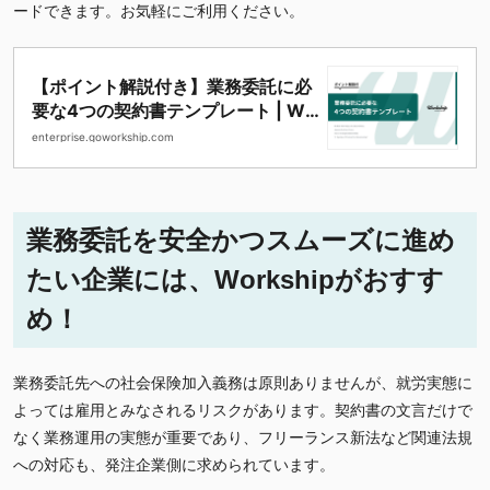
ードできます。お気軽にご利用ください。
【ポイント解説付き】業務委託に必
要な4つの契約書テンプレート | Wo
rkship ENTERPRISE（ワークシッ
enterprise.goworkship.com
プ エンタープライズ） | フリーラン
ス・副業人材の採用・求人サービス
業務委託を安全かつスムーズに進め
たい企業には、Workshipがおすす
め！
業務委託先への社会保険加入義務は原則ありませんが、就労実態に
よっては雇用とみなされるリスクがあります。契約書の文言だけで
なく業務運用の実態が重要であり、フリーランス新法など関連法規
への対応も、発注企業側に求められています。