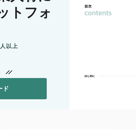
ットフォ
0人以上
る
ード