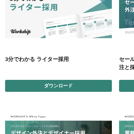
3分でわかる ライター採用
セー
注と採
ダウンロード