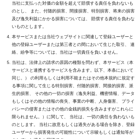
当社に支払った対価の金額を超えて賠償する責任を負わないも
のとし、 また、付随的損害、間接損害、特別損害、将来の損害
及び逸失利益にかかる損害については、 賠償する責任を負わな
いものとします。
本サービスまたは当社ウェブサイトに関連して登録ユーザーと
他の登録ユーザーまたは第三者との間において生じた取引、 連
絡、紛争等については、当社は一切責任を負いません。
当社は、法律上の請求の原因の種類を問わず、本サービス（本
サービスと連携するサービスを含みます。以下、本条において
同じ。） の利用もしくは利用不能またはその他本規約に規定す
る事項に関して生じる特別損害、付随的損害、間接的損害、派
生的損害、 その他の一切の損害（逸失利益、機密情報、データ
もしくはその他の情報の喪失、事業の中断、人身傷害、 プライ
バシーの侵害またはその他の金銭的損失を含みますがこれらに
限られません。）に関して、 当社は、一切の責任を負わないも
のとします。 当社に故意もしくは過失がある場合を除き、登録
ユーザーから損害発生の可能性について示唆もしくは通知等が