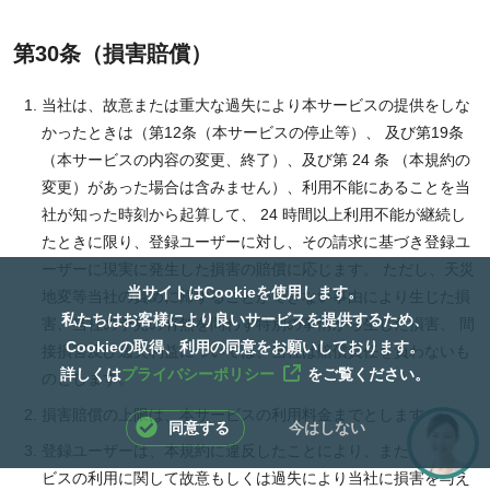
第30条（損害賠償）
当社は、故意または重大な過失により本サービスの提供をしな
かったときは（第12条（本サービスの停止等）、 及び第19条
（本サービスの内容の変更、終了）、及び第 24 条 （本規約の
変更）があった場合は含みません）、利用不能にあることを当
社が知った時刻から起算して、 24 時間以上利用不能が継続し
たときに限り、登録ユーザーに対し、その請求に基づき登録ユ
ーザーに現実に発生した損害の賠償に応じます。 ただし、天災
当サイトはCookieを使用します。
地変等当社の責めに帰することができない事由により生じた損
私たちはお客様により良いサービスを提供するため、
害、当社の予見の有無を問わず特別の事情から生じた損害、 間
Cookieの取得、利用の同意をお願いしております。
接損害及び逸失利益については、当社は賠償責任を負わないも
詳しくは
プライバシーポリシー
をご覧ください。
のとします。
損害賠償の上限は、本サービスの利用料金までとします。
同意する
今はしない
登録ユーザーは、本規約に違反したことにより、または本サー
ビスの利用に関して故意もしくは過失により当社に損害を与え