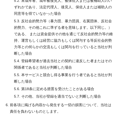
5.2. 未成年者、成年被後見人、被保佐人または被補助人のい
ずれかであり、法定代理人、後見人、保佐人または補助人の
同意等を得ていなかった場合
5.3. 反社会的勢力等（暴力団、暴力団員、右翼団体、反社会
的勢力、その他これに準ずる者を意味します。以下同じ。）
である、 または資金提供その他を通じて反社会的勢力等の維
持、運営もしくは経営に協力もしくは関与する等反社会的勢
力等との何らかの交流もしくは関与を行っていると当社が判
断した場合
5.4. 登録希望者が過去当社との契約に違反した者またはその
関係者であると当社が判断した場合
5.5. 本サービスと競合し得る事業を行う者であると当社が判
断した場合
5.6. 第18条に定める措置を受けたことがある場合
5.7. その他、当社が登録を適当でないと判断した場合
前各項に掲げる内容から発生する一切の損害について、当社は
責任を負わないものとします。