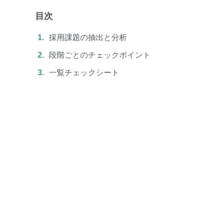
目次
採用課題の抽出と分析
段階ごとのチェックポイント
一覧チェックシート
TOP
お役立ち資料
特徴
セミナー
機能
コンテンツ
事例
価格