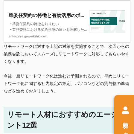
準委任契約の特徴と有効活用のポイ
ント
・準委任契約の特徴を知りたい
・業務委託における契約形態の違いを理解した
い
enterprise.goworkship.com
・準委任契約を結べる人材の探し方やポイント
リモートワークに対する上記の対策を実施することで、次回からの
を知りたい
業務委託においてスムーズにリモートワークに対応してもらいやす
くなります。
今後一層リモートワーク化は進むと予測されるので、早めにリモー
トワーク化に関する社内規定の策定、パソコンなどの貸与物の準備
などを進めておきましょう。
リモート人材におすすめのエージェ
無料
ント12
選