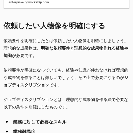
・作成するうえで意識すべきポイントをお伝え
enterprise.goworkship.com
しています。
依頼したい人物像を明確にする
依頼要件を明確にしたとは依頼したい人物像を明確にしましょう。
理想的な成果物は、
明確な依頼要件
と
理想的な成果物作れる経験や
知識
が必要です。
依頼要件が明確になっていても、経験や知識が伴わなければ理想的
な成果物を作ることは難しいでしょう。その上で必要になるのが
ジ
ョブディスクリプション
です。
ジョブディスクリプションとは、理想的な成果物を作る絵で必要な
以下の条件を明確にしたものです。
業務に対して必要なスキル
業務難易度