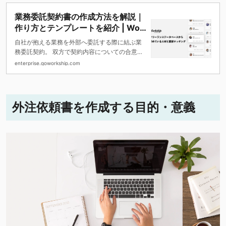
業務委託契約書の作成方法を解説｜
作り方とテンプレートを紹介 | Wor
kship ENTERPRISE（ワークシップ
自社が抱える業務を外部へ委託する際に結ぶ業
エンタープライズ） | フリーラン
務委託契約。 双方で契約内容についての合意が
ス・副業人材の採用・求人サービス
取れていれば、メールや口頭でのやり取りでも
enterprise.goworkship.com
契約を成立できます。しかし、契約内容を書面
で残さないと、認識の齟齬によるトラブルや損
害賠償を請求される恐れがあります。 そこでこ
の記事では、業務委託契約でトラブルを回避す
外注依頼書を作成する目的・意義
るために必要な業務委託契約書の具体的な作成
手順や記載すべきポイントなどを紹介します。
これから業務委託契約の締結をお考えの採用担
当者・経営者の方はぜひ参考にしてみてくださ
い。