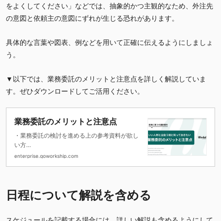
をよくしてください」などでは、抽象的かつ主観的なため、外注先
の意図と依頼主の意図にずれが生じる恐れがあります。
具体的な言葉や図表、例などを用いて正確に伝えるようにしましょ
う。
▼以下では、業務委託のメリットと注意点を詳しく解説していま
す。ぜひダウンロードしてご活用ください。
業務委託のメリットと注意点
・業務委託の検討を進める上の参考資料が欲し
い方
・業務委託を取り巻く環境と活用する際の注意
enterprise.goworkship.com
点
・業務委託を活用した企業事例を紹介
日程について解説を含める
スケジュールを記載する場合には、詳しい解説も含めるようにして