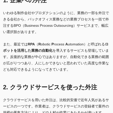
1. 企業への外注
いわゆる制作会社やプロダクションのように、業務の一部を外注で
きる会社から、バックオフィス業務などの業務プロセスを一括で外
注するBPO（Business Process Outsourcing）サービスまで、幅広
い選択肢があります。
また、最近では
RPA
（
R
obotic
P
rocess
A
utomation）と呼ばれる
ロ
ボットを活用した
業務の自動化
を導入するサービスも登場していま
す。反復的な業務が中心ではありますが、自動化できる業務の範囲
が広がりつつあり、人にしかできないと思われていた高度な作業な
ども対応できるようになってきています。
2. クラウドサービスを使った外注
クラウドサービスを用いた外注は、比較的安価で近年人気があるサ
ービスの一つです。作業者は、クラウドサービスの登録者で案件の
規模や募集方法により、どの人材が作業にあたるかが違います。