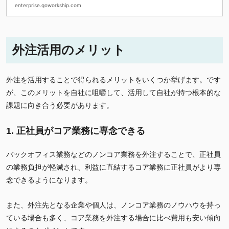
・契約書のテンプレート
enterprise.goworkship.com
外注活用のメリット
外注を活用することで得られるメリットをいくつか挙げます。です
が、このメリットを自社に咀嚼して、活用して自社が持つ根本的な
課題に向き合う必要があります。
1. 正社員がコア業務に専念できる
バックオフィス業務などのノンコア業務を外注することで、正社員
の業務負担が軽減され、利益に直結するコア業務に正社員がより専
念できるようになります。
また、外注先となる企業や個人は、ノンコア業務のノウハウを持っ
ている場合も多く、コア業務を外注する場合に比べ費用も安い傾向