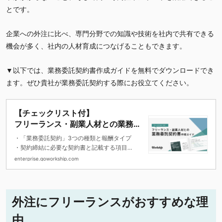
とです。
企業への外注に比べ、専門分野での知識や技術を社内で共有できる
機会が多く、社内の人材育成につなげることもできます。
▼以下では、業務委託契約書作成ガイドを無料でダウンロードでき
ます。ぜひ貴社が業務委託契約する際にお役立てください。
【チェックリスト付】
フリーランス・副業人材との業務委
託契約書作成ガイド
・「業務委託契約」3つの種類と報酬タイプ
・契約締結に必要な契約書と記載する項目
・契約書 作成チェックリスト
enterprise.goworkship.com
外注にフリーランスがおすすめな理
由