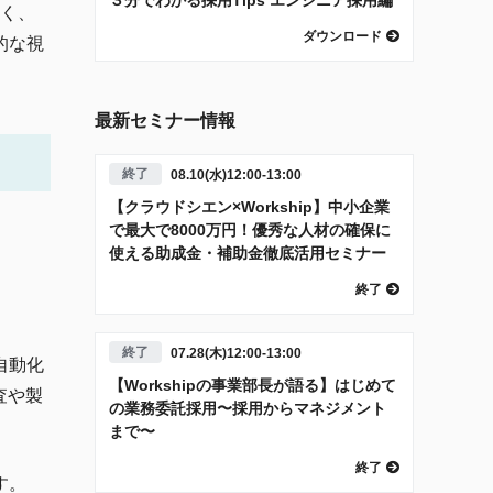
なく、
ダウンロード
的な視
最新セミナー情報
終了
08.10(水)12:00-13:00
【クラウドシエン×Workship】中小企業
で最大で8000万円！優秀な人材の確保に
使える助成金・補助金徹底活用セミナー
終了
終了
07.28(木)12:00-13:00
自動化
【Workshipの事業部長が語る】はじめて
査や製
の業務委託採用〜採用からマネジメント
まで〜
終了
す。