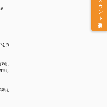
アカウント
ま
。
登録
否を判
有利に
調達し
信頼を