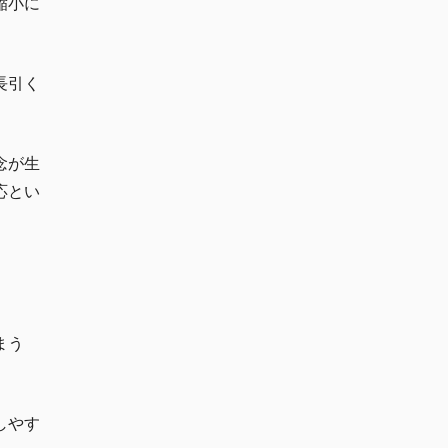
縮小に
長引く
念が生
応とい
まう
しやす