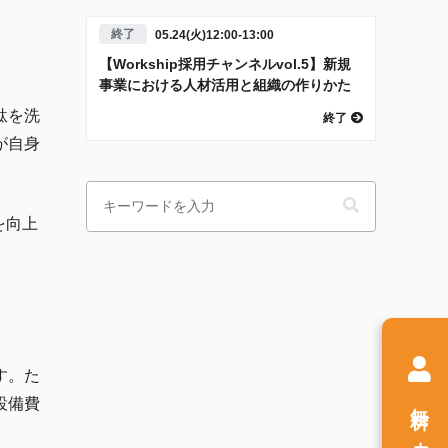
終了
05.24(火)12:00-13:00
【Workship採用チャンネルvol.5】新規
事業における人材活用と組織の作りかた
駄を洗
終了
が自身
を向上
す。
た
無料
設備費