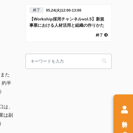
終了
05.24(火)12:00-13:00
【Workship採用チャンネルvol.5】新規
事業における人材活用と組織の作りかた
終了
」また
、約半
）
口は、
業は副
無料
）