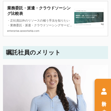
業務委託・派遣・クラウドソーシン
グ比較表
・正社員以外のリソースの補う手法を知りたい
・業務委託・派遣・クラウドソーシングサービ
スの一覧
enterprise.goworkship.com
・業務委託や派遣など、似たサービスの違いを
理解したい
嘱託社員のメリット
無料