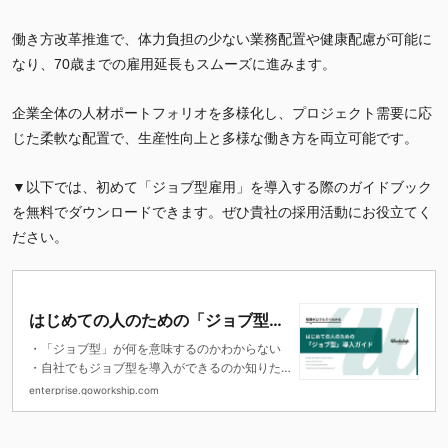
働き方改革推進で、体力負担の少ない業務配置や健康配慮が可能に
なり、70歳までの雇用延長もスムーズに進みます。
企業全体の人材ポートフォリオを多様化し、プロジェクト需要に応
じた柔軟な配置で、生産性向上と多様な働き方を両立可能です。
▼以下では、初めて「ジョブ型雇用」を導入する際のガイドブック
を無料でダウンロードできます。ぜひ貴社の採用活動にお役立てく
ださい。
はじめての人のための「ジョブ型」
導入ガイド
・「ジョブ型」が何を意味するのかわからない
・自社でもジョブ型を導入ができるのか知りた
い
enterprise.goworkship.com
・ジョブ型のメリット・デメリットを理解した
い