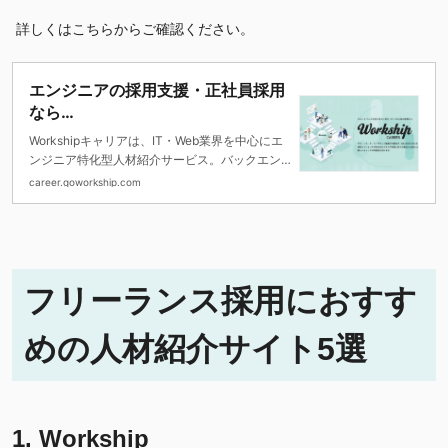
詳しくはこちらからご確認ください。
エンジニアの採用支援・正社員採用
なら
Workship CAREER
Workshipキャリアは、IT・Web業界を中心にエ
ンジニア特化型人材紹介サービス。バックエン
ド、フロントエンド、PdM、ITコンサルなど即
career.goworkship.com
戦力エンジニアの採用に強み。フリーランスか
ら正社員へのトランジション採用や、採用広
報・RPOにも対応。
フリーランス採用におすす
めの人材紹介サイト5
選
1. Workship