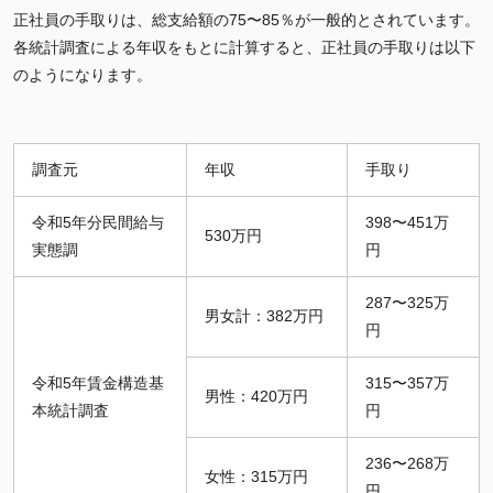
正社員の手取りは、総支給額の75〜85％が一般的とされています。
各統計調査による年収をもとに計算すると、正社員の手取りは以下
のようになります。
調査元
年収
手取り
令和5年分民間給与
398〜451万
530万円
実態調
円
287〜325万
男女計：382万円
円
令和5年賃金構造基
315〜357万
男性：420万円
本統計調査
円
236〜268万
女性：315万円
円