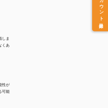
アカウント
登録
指しま
なくあ
能性が
る可能