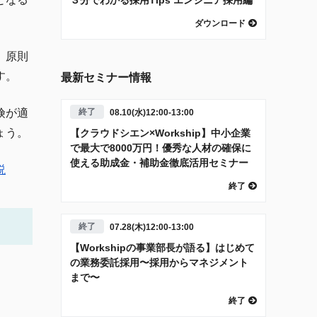
ダウンロード
、原則
す。
最新セミナー情報
険が適
終了
08.10(水)12:00-13:00
ょう。
【クラウドシエン×Workship】中小企業
で最大で8000万円！優秀な人材の確保に
使える助成金・補助金徹底活用セミナー
説
終了
終了
07.28(木)12:00-13:00
【Workshipの事業部長が語る】はじめて
の業務委託採用〜採用からマネジメント
まで〜
終了