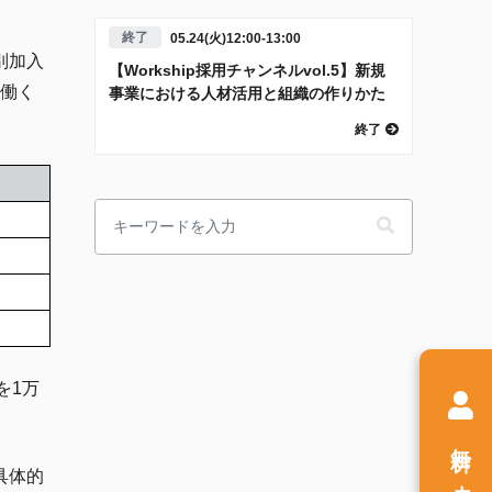
終了
05.24(火)12:00-13:00
別加入
【Workship採用チャンネルvol.5】新規
て働く
事業における人材活用と組織の作りかた
終了
を1万
無料
具体的