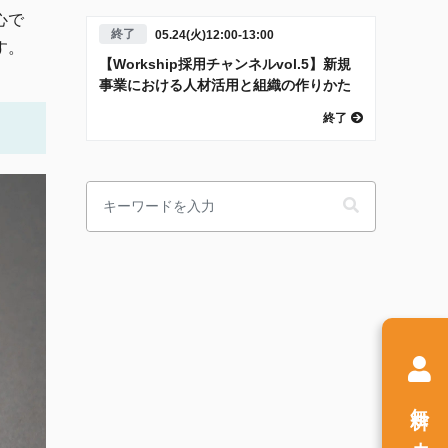
心で
終了
05.24(火)12:00-13:00
す。
【Workship採用チャンネルvol.5】新規
事業における人材活用と組織の作りかた
終了
無料