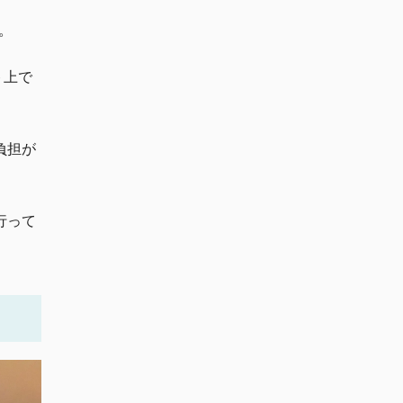
。
ト上で
負担が
行って