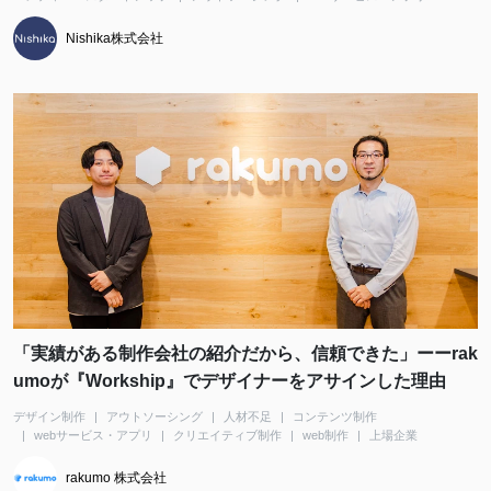
Nishika株式会社
「実績がある制作会社の紹介だから、信頼できた」ーーrak
umoが『Workship』でデザイナーをアサインした理由
デザイン制作
アウトソーシング
人材不足
コンテンツ制作
webサービス・アプリ
クリエイティブ制作
web制作
上場企業
rakumo 株式会社