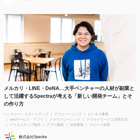
メルカリ・LINE・DeNA…大手ベンチャーの人材が副業と
して活躍するSpectraが考える「新しい開発チーム」とそ
の作り方
ベンチャー・スタートアップ
アウトソーシング
ビジネス事務
webサービス・アプリ
クラウドソーシング
クラウドワークス活用方法
クリエイティブ制作
アプリ開発
社内事例
スピード採用
株式会社Spectra