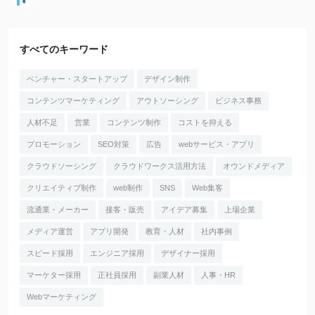
すべてのキーワード
ベンチャー・スタートアップ
デザイン制作
コンテンツマーケティング
アウトソーシング
ビジネス事務
人材不足
営業
コンテンツ制作
コストを抑える
プロモーション
SEO対策
広告
webサービス・アプリ
クラウドソーシング
クラウドワークス活用方法
オウンドメディア
クリエイティブ制作
web制作
SNS
Web集客
流通業・メーカー
接客・販売
アイデア募集
上場企業
メディア運営
アプリ開発
教育・人材
社内事例
スピード採用
エンジニア採用
デザイナー採用
マーケター採用
正社員採用
副業人材
人事・HR
Webマーケティング