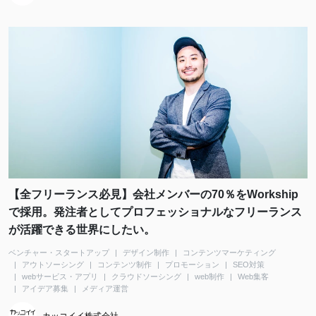
【全フリーランス必見】会社メンバーの70％をWorkship
で採用。発注者としてプロフェッショナルなフリーランス
が活躍できる世界にしたい。
ベンチャー・スタートアップ
デザイン制作
コンテンツマーケティング
アウトソーシング
コンテンツ制作
プロモーション
SEO対策
webサービス・アプリ
クラウドソーシング
web制作
Web集客
アイデア募集
メディア運営
カッコイイ株式会社