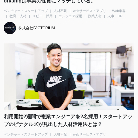
orkshipは事業の性質にマッチしている。
ベンチャー・スタートアップ
人材不足
webサービス・アプリ
Web集客
教育・人材
スピード採用
エンジニア採用
副業人材
人事・HR
株式会社FACTORIUM
利用開始2週間で複業エンジニアを2名採用！スタートアッ
プのピナクルズが見出した人材活用法とは？
ベンチャー・スタートアップ
人材不足
webサービス・アプリ