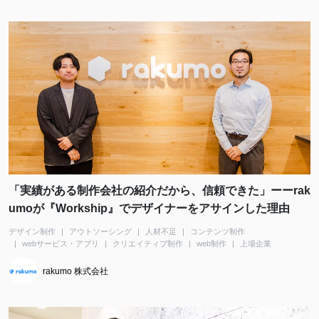
「実績がある制作会社の紹介だから、信頼できた」ーーrak
umoが『Workship』でデザイナーをアサインした理由
デザイン制作
アウトソーシング
人材不足
コンテンツ制作
webサービス・アプリ
クリエイティブ制作
web制作
上場企業
rakumo 株式会社