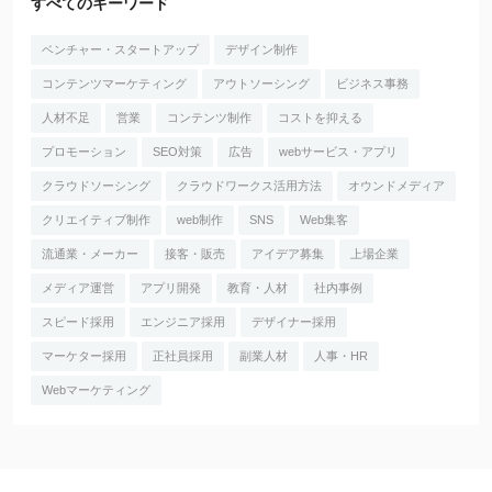
すべてのキーワード
ベンチャー・スタートアップ
デザイン制作
コンテンツマーケティング
アウトソーシング
ビジネス事務
人材不足
営業
コンテンツ制作
コストを抑える
プロモーション
SEO対策
広告
webサービス・アプリ
クラウドソーシング
クラウドワークス活用方法
オウンドメディア
クリエイティブ制作
web制作
SNS
Web集客
流通業・メーカー
接客・販売
アイデア募集
上場企業
メディア運営
アプリ開発
教育・人材
社内事例
スピード採用
エンジニア採用
デザイナー採用
マーケター採用
正社員採用
副業人材
人事・HR
Webマーケティング