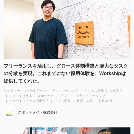
フリーランスを活用し、グロース体制構築と膨大なタスク
の分散を実現。これまでにない採用体験を、Workshipは
提供してくれた。
ベンチャー・スタートアップ
アウトソーシング
ビジネス事務
人材不足
コストを抑える
webサービス・アプリ
クラウドソーシング
クラウドワークス活用方法
アプリ開発
教育・人材
社内事例
スポットメイト株式会社