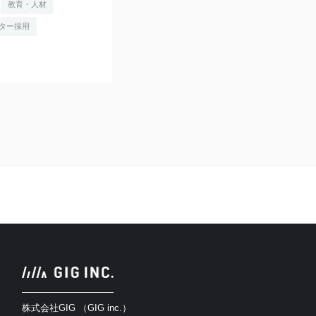
教育・人材
ター採用
株式会社GIG （GIG inc.）