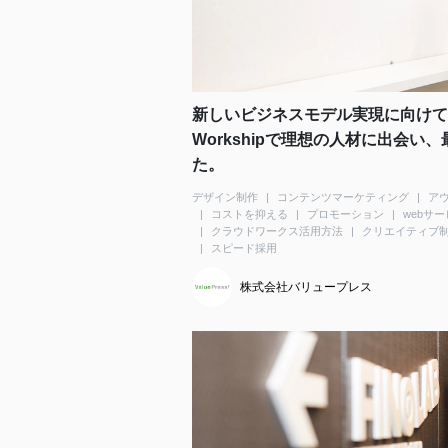
新しいビジネスモデル実現に向けて
Workshipで理想の人材に出会
た。
デザイン制作
コンテンツマーケティング
ア
コストを抑える
プロモーション
webサ
クラウドワークス活用方法
クリエイティブ
スピード採用
株式会社バリュープレス