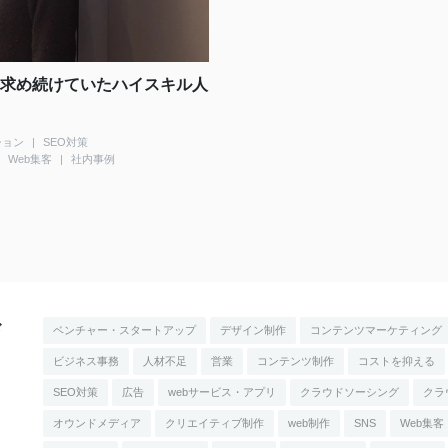
求め続けていたハイスキル人
ション
SEO対策
Web集客
社内事例
ド
ベンチャー・スタートアップ
デザイン制作
コンテンツマーケティング
ビジネス事務
人材不足
営業
コンテンツ制作
コストを抑える
SEO対策
広告
webサービス・アプリ
クラウドソーシング
クラ
オウンドメディア
クリエイティブ制作
web制作
SNS
Web集客