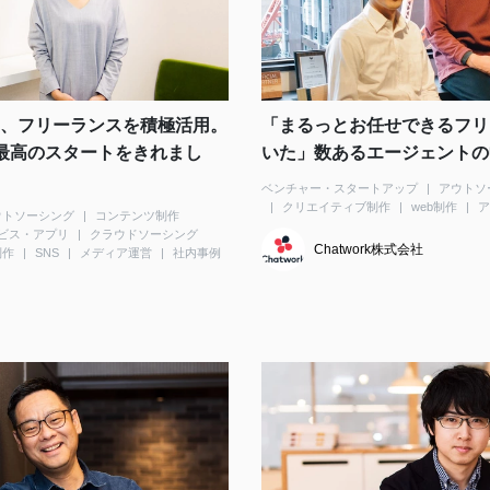
、フリーランスを積極活用。
「まるっとお任せできるフリ
い、最高のスタートをきれまし
いた」数あるエージェントの中
ベンチャー・スタートアップ
アウトソ
クリエイティブ制作
web制作
ア
ウトソーシング
コンテンツ制作
ービス・アプリ
クラウドソーシング
Chatwork株式会社
制作
SNS
メディア運営
社内事例