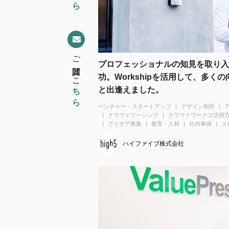
ご質問は
プロフェッショナルの知見を取り入
こちら
功。Workshipを活用して、多
と出逢えました。
ベンチャー・スタートアップ
デザイン制作
クラウドソーシング
クラウドワークス活用
アイデア募集
教育・人材
社内事例
ス
ハイファイブ株式会社