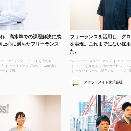
れ、高水準での課題解決に成
フリーランスを活用し、グロ
くの向上心に満ちたフリーランス
を実現。これまでにない採用体
た。
アウトソーシング
コストを抑える
ベンチャー・スタートアップ
アウトソ
方法
クリエイティブ制作
web制作
コストを抑える
webサービス・ア
ピード採用
クラウドワークス活用方法
アプリ
スポットメイト株式会社