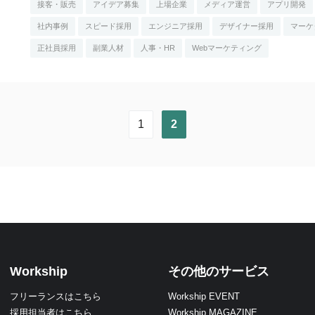
接客・販売
アイデア募集
上場企業
メディア運営
アプリ開発
社内事例
スピード採用
エンジニア採用
デザイナー採用
マーケ
正社員採用
副業人材
人事・HR
Webマーケティング
1
2
Workship
その他のサービス
フリーランスはこちら
Workship EVENT
採用担当者はこちら
Workship MAGAZINE