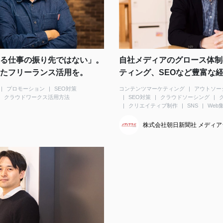
る仕事の振り先ではない」。
自社メディアのグロース体制
たフリーランス活用を。
ティング、SEOなど豊富な
プロモーション
SEO対策
コンテンツマーケティング
アウトソー
クラウドワークス活用方法
SEO対策
クラウドソーシング
クリエイティブ制作
SNS
Web
株式会社朝日新聞社 メディア