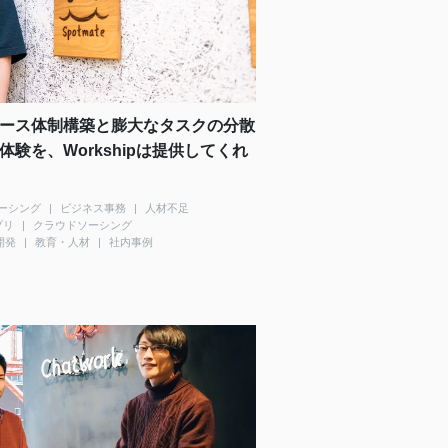
ース体制構築と膨大なタスクの分散
験を、Workshipは提供してくれ
ーシング
ビジネス事務
人材不足
プリ
クラウドソーシング
開発
教育・人材
社内事例