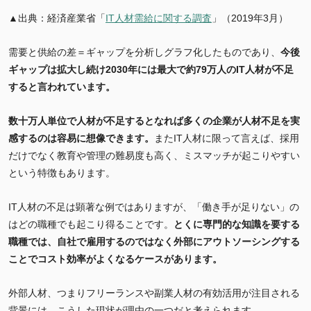
▲出典：経済産業省「
IT人材需給に関する調査
」（2019年3月）
需要と供給の差＝ギャップを分析しグラフ化したものであり、
今後
ギャップは拡大し続け2030年には最大で約79万人のIT人材が不足
すると言われています。
数十万人単位で人材が不足するとなれば多くの企業が人材不足を実
感するのは容易に想像できます。
またIT人材に限って言えば、採用
だけでなく教育や管理の難易度も高く、ミスマッチが起こりやすい
という特徴もあります。
IT人材の不足は顕著な例ではありますが、「働き手が足りない」の
はどの職種でも起こり得ることです。
とくに専門的な知識を要する
職種では、自社で雇用するのではなく外部にアウトソーシングする
ことでコスト効率がよくなるケースがあります。
外部人材、つまりフリーランスや副業人材の有効活用が注目される
背景には、こうした現状が理由の一つだと考えられます。