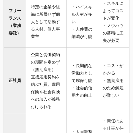
・スキルに
特定の企業や組
・ハイスキ
フリー
よってコス
織に所属せず個
ル人材が多
ランス
トが変化
人として活動す
い
（業務
・ノウハウ
る人材。個人事
・人件費の
委託）
の蓄積に工
業主
削減が可能
夫が必要
企業と労働契約
の期間を定めず
・長期的な
・コストが
（無期雇用）、
労働力とし
かかる
直接雇用契約を
正社員
て確保可能
・無期雇用
結ぶ社員。雇用
・社会的信
のため解雇
保険や社会保険
用力の向上
が難しい
への加入が義務
付けられる
・責任のあ
る仕事が任
・人員調整