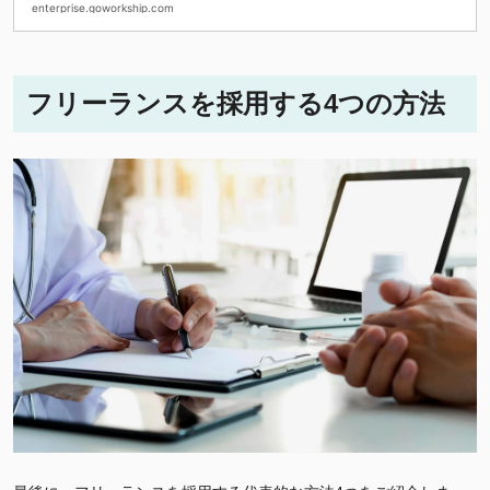
・契約書 作成チェックリスト
enterprise.goworkship.com
フリーランスを採用する4つの方法