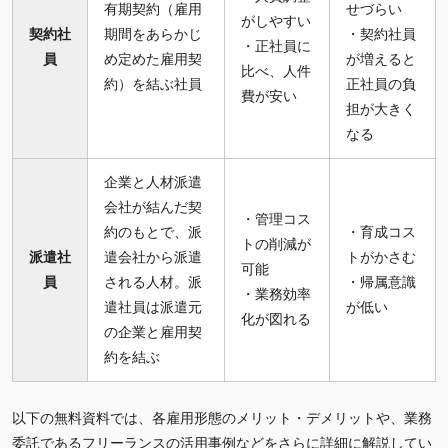
有期契約（雇用
せづらい
がしやすい
契約社
期間をあらかじ
・契約社員
・正社員に
員
め定めた雇用契
が増えると
比べ、人件
約）を結ぶ社員
正社員の負
費が安い
担が大きく
なる
企業と人材派遣
会社が結んだ契
・管理コス
約のもとで、派
・育成コス
トの削減が
派遣社
遣会社から派遣
トがかさむ
可能
員
される人材。派
・帰属意識
・業務効率
遣社員は派遣元
が低い
化が図れる
の企業と雇用契
約を結ぶ
以下の無料資料では、各雇用形態のメリット・デメリットや、業務
委託であるフリーランスの活用事例などをさらに詳細に解説してい