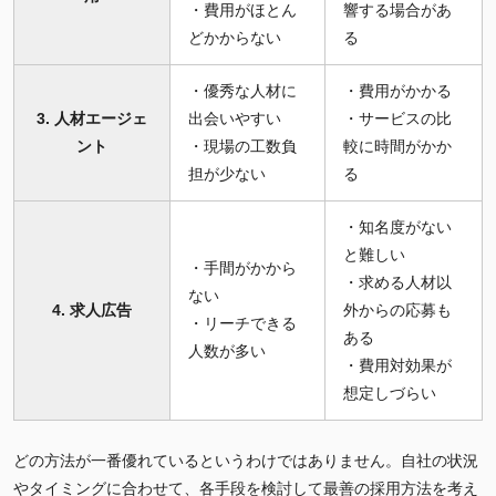
・費用がほとん
響する場合があ
どかからない
る
・優秀な人材に
・費用がかかる
3. 人材エージェ
出会いやすい
・サービスの比
ント
・現場の工数負
較に時間がかか
担が少ない
る
・知名度がない
と難しい
・手間がかから
・求める人材以
ない
4. 求人広告
外からの応募も
・リーチできる
ある
人数が多い
・費用対効果が
想定しづらい
どの方法が一番優れているというわけではありません。自社の状況
やタイミングに合わせて、各手段を検討して最善の採用方法を考え