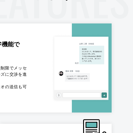
ジ機能で
無制限でメッセ
ーズに交渉を進
リオの送信も可