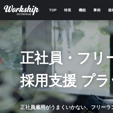
TOP
特長
機能
事例
価
正社員
・
フリ
採用支援
プラ
正社員雇用がうまくいかない、フリーラ